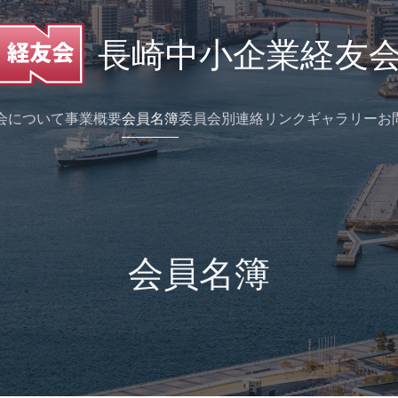
会について
事業概要
会員名簿
委員会別連絡
リンク
ギャラリー
お
会員名簿