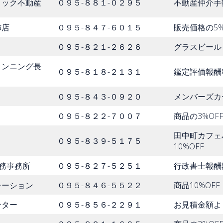
リック不動産
０９５-８８１-０２９５
不動産仲介手数
飾店
０９５-８４７-６０１５
販売価格の5%
０９５-８２１-２６２６
グラスビール
ランニング長
０９５-８１８-２１３１
鑑定評価報酬料
０９５-８４３-０９２０
メンバーズカ
０９５-８２２-７００７
商品の3%OF
田中町カフェ
０９５-８３９-５１７５
10%OFF
法務事務所
０９５-８２７-５２５１
行政書士報酬額
レーション
０９５-８４６-５５２２
商品10%OFF
ンター
０９５-８５６-２２９１
お見積金額より