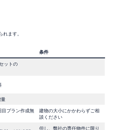
られます。
条件
セットの
料
増量
回目プラン作成無
建物の大小にかかわらずご相
談ください
但し、弊社の専任物件に限り