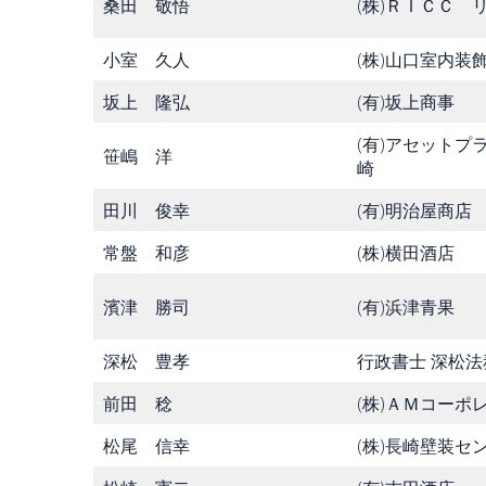
桑田 敬悟
(株)ＲＩＣＣ 
小室 久人
(株)山口室内装
坂上 隆弘
(有)坂上商事
(有)アセットプ
笹嶋 洋
崎
田川 俊幸
(有)明治屋商店
常盤 和彦
(株)横田酒店
濱津 勝司
(有)浜津青果
深松 豊孝
行政書士 深松
前田 稔
(株)ＡＭコーポ
松尾 信幸
(株)長崎壁装セ