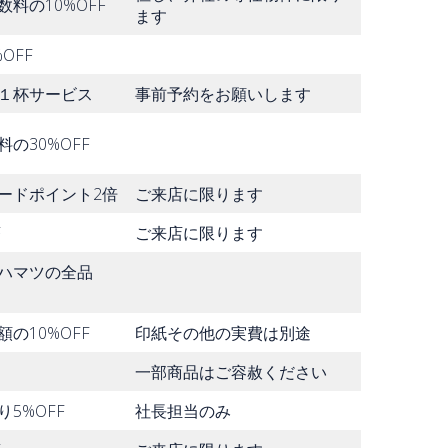
料の10%OFF
ます
OFF
１杯サービス
事前予約をお願いします
の30%OFF
ードポイント2倍
ご来店に限ります
F
ご来店に限ります
ハマツの全品
の10%OFF
印紙その他の実費は別途
一部商品はご容赦ください
5%OFF
社長担当のみ