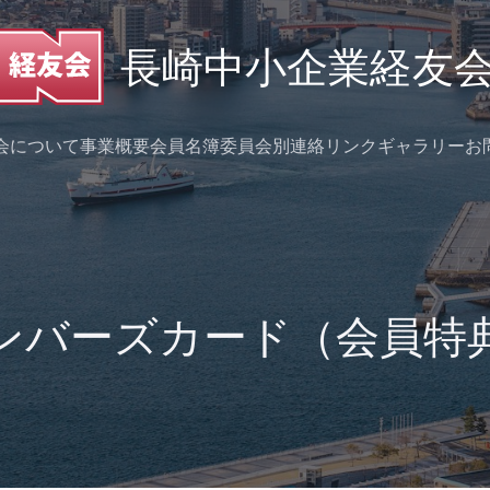
会について
事業概要
会員名簿
委員会別連絡
リンク
ギャラリー
お
ンバーズカード（会員特