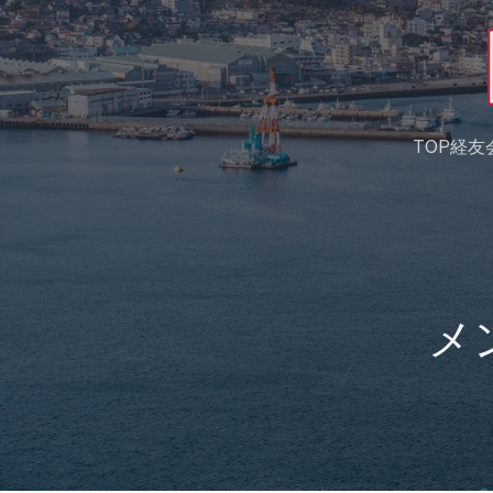
TOP
経友
メ