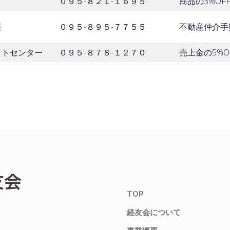
０９５-８２１-１６９５
商品の3%OF
産
０９５-８９５-７７５５
不動産仲介手数
クトセンター
０９５-８７８-１２７０
売上金の5%O
TOP
経友会について