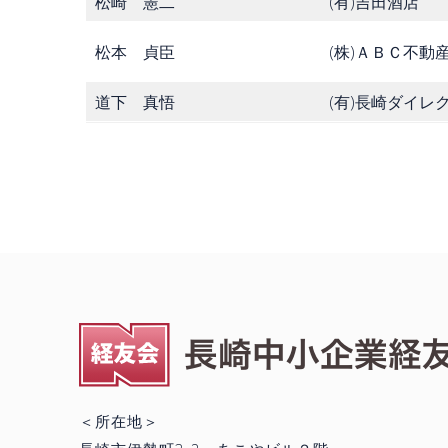
松崎 憲二
(有)吉田酒店
松本 貞臣
(株)ＡＢＣ不動
道下 真悟
(有)長崎ダイレ
＜所在地＞