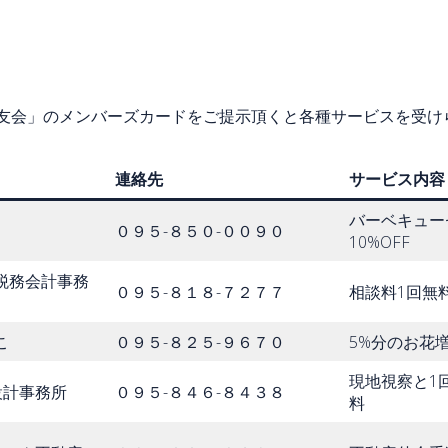
友会」のメンバーズカードをご提示頂くと各種サービスを受け
連絡先
サービス内容
バーベキュー
０９５-８５０-００９０
10%OFF
税務会計事務
０９５-８１８-７２７７
相談料1回無
こ
０９５-８２５-９６７０
5%分のお花
現地視察と1
設計事務所
０９５-８４６-８４３８
料